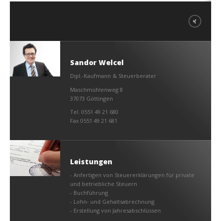
Sandor Welcel
Dipl.-Kaufmann & Steuerberater
Maschmühlenweg 8
37073 Göttingen
Tel. 0551 49 21 680
Fax 0551 49 21 681
Leistungen
- Anfertigen von Steuererklärungen für private
und betriebliche Steuern
- Buchführung
- Lohn- und Gehaltsabrechnung
- Erstellung von Jahresabschlüssen